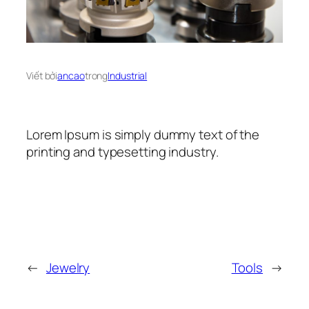
Viết bởi
ancao
trong
Industrial
Lorem Ipsum is simply dummy text of the
printing and typesetting industry.
←
Jewelry
Tools
→